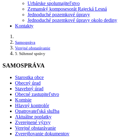
Urbárske spolumajiteľstvo
Zemanský komposesorát Rajecká Lesná
Jednoduché pozemkové úpravy
Jednoduché pozemkové úpravy okolo dediny
Kontakty
Samospráva
Verejné obstarávanie
5. Súhrnné správy
SAMOSPRÁVA
Starostka obce
Obecný úrad
Stavebný úrad
Obecné zastupiteľstvo
Komisie
Hlavný kontrolór
Opatrovateľská služba
Aktuálne poplatky
Zverejnené výzvy
Verejné obstarávanie
Zverejňovanie dokumentov