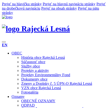
Prejsť na hlavičku stránky
Prejsť na hlavnú navigáciu stránky
Prejsť
na drobečkovú navigáciu
Prejsť na obsah stránky
Prejsť na pätu
stránky
Rajecká Lesná
EN
OBEC
História obce Rajecká Lesná
Súčasnosť obce
Služby obce
Projekty a aktivity
Projekty Environmentálny Fond
Dokumenty obce
Zmeny a Doplnky č. 5 ÚPN-O Rajecká Lesná
VZN obce Rajecká Lesná
Fotogaléria
Oznamy
OBECNÉ OZNAMY
ODPAD