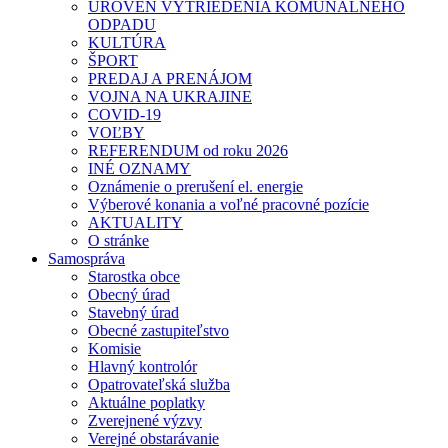
ÚROVEŇ VYTRIEDENIA KOMUNÁLNEHO
ODPADU
KULTÚRA
ŠPORT
PREDAJ A PRENÁJOM
VOJNA NA UKRAJINE
COVID-19
VOĽBY
REFERENDUM od roku 2026
INÉ OZNAMY
Oznámenie o prerušení el. energie
Výberové konania a voľné pracovné pozície
AKTUALITY
O stránke
Samospráva
Starostka obce
Obecný úrad
Stavebný úrad
Obecné zastupiteľstvo
Komisie
Hlavný kontrolór
Opatrovateľská služba
Aktuálne poplatky
Zverejnené výzvy
Verejné obstarávanie