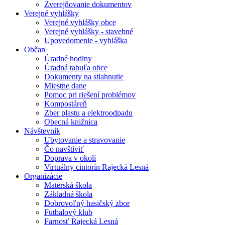
Zverejňovanie dokumentov
Verejné vyhlášky
Verejné vyhlášky obce
Verejné vyhlášky - stavebné
Upovedomenie - vyhláška
Občan
Úradné hodiny
Úradná tabuľa obce
Dokumenty na stiahnutie
Miestne dane
Pomoc pri riešení problémov
Kompostáreň
Zber plastu a elektroodpadu
Obecná knižnica
Návštevník
Ubytovanie a stravovanie
Čo navštíviť
Doprava v okolí
Virtuálny cintorín Rajecká Lesná
Organizácie
Materská škola
Základná škola
Dobrovoľný hasičský zbor
Futbalový klub
Farnosť Rajecká Lesná