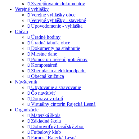
Zverejňovanie dokumentov
Verejné vyhlášky
Verejné vyhlášky obce
Verejné vyhlášky - stavebné
Upovedomenie - vyhláška
Občan
Úradné hodiny
Úradná tabuľa obce
Dokumenty na stiahnutie
Miestne dane
Pomoc pri riešení problémov
Kompostáreň
Zber plastu a elektroodpadu
Obecná knižnica
Návštevník
Ubytovanie a stravovanie
Čo navštíviť
Doprava v okolí
Virtuálny cintorín Rajecká Lesná
Organizácie
Materská škola
Základná škola
Dobrovoľný hasičský zbor
Futbalový klub
Farnosť Rajecká Lesná