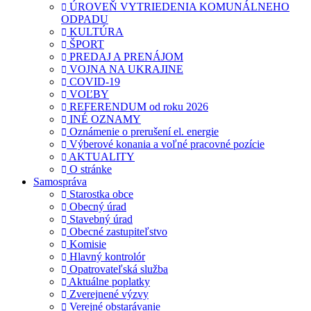
ÚROVEŇ VYTRIEDENIA KOMUNÁLNEHO
ODPADU
KULTÚRA
ŠPORT
PREDAJ A PRENÁJOM
VOJNA NA UKRAJINE
COVID-19
VOĽBY
REFERENDUM od roku 2026
INÉ OZNAMY
Oznámenie o prerušení el. energie
Výberové konania a voľné pracovné pozície
AKTUALITY
O stránke
Samospráva
Starostka obce
Obecný úrad
Stavebný úrad
Obecné zastupiteľstvo
Komisie
Hlavný kontrolór
Opatrovateľská služba
Aktuálne poplatky
Zverejnené výzvy
Verejné obstarávanie