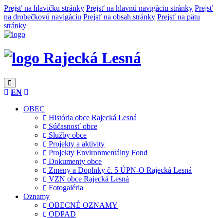
Prejsť na hlavičku stránky
Prejsť na hlavnú navigáciu stránky
Prejsť
na drobečkovú navigáciu
Prejsť na obsah stránky
Prejsť na pätu
stránky
Rajecká Lesná
EN
OBEC
História obce Rajecká Lesná
Súčasnosť obce
Služby obce
Projekty a aktivity
Projekty Environmentálny Fond
Dokumenty obce
Zmeny a Doplnky č. 5 ÚPN-O Rajecká Lesná
VZN obce Rajecká Lesná
Fotogaléria
Oznamy
OBECNÉ OZNAMY
ODPAD