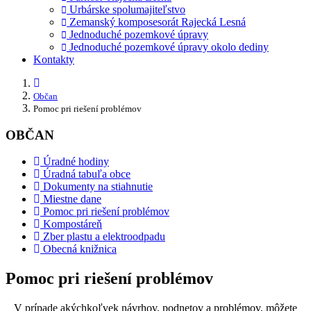
Urbárske spolumajiteľstvo
Zemanský komposesorát Rajecká Lesná
Jednoduché pozemkové úpravy
Jednoduché pozemkové úpravy okolo dediny
Kontakty
Občan
Pomoc pri riešení problémov
OBČAN
Úradné hodiny
Úradná tabuľa obce
Dokumenty na stiahnutie
Miestne dane
Pomoc pri riešení problémov
Kompostáreň
Zber plastu a elektroodpadu
Obecná knižnica
Pomoc pri riešení problémov
V prípade akýchkoľvek návrhov, podnetov a problémov, môžete