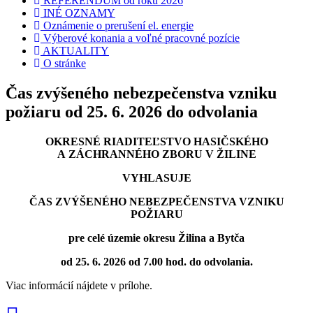
REFERENDUM od roku 2026
INÉ OZNAMY
Oznámenie o prerušení el. energie
Výberové konania a voľné pracovné pozície
AKTUALITY
O stránke
Čas zvýšeného nebezpečenstva vzniku
požiaru od 25. 6. 2026 do odvolania
OKRESNÉ RIADITEĽSTVO HASIČSKÉHO
A ZÁCHRANNÉHO ZBORU V ŽILINE
VYHLASUJE
ČAS ZVÝŠENÉHO NEBEZPEČENSTVA VZNIKU
POŽIARU
pre celé územie okresu Žilina a Bytča
od 25. 6. 2026 od 7.00 hod. do odvolania.
Viac informácií nájdete v prílohe.