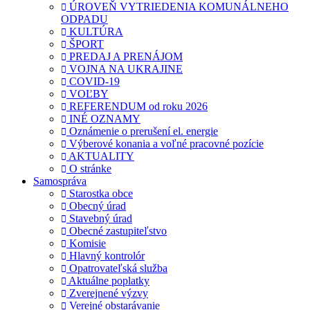
ÚROVEŇ VYTRIEDENIA KOMUNÁLNEHO
ODPADU
KULTÚRA
ŠPORT
PREDAJ A PRENÁJOM
VOJNA NA UKRAJINE
COVID-19
VOĽBY
REFERENDUM od roku 2026
INÉ OZNAMY
Oznámenie o prerušení el. energie
Výberové konania a voľné pracovné pozície
AKTUALITY
O stránke
Samospráva
Starostka obce
Obecný úrad
Stavebný úrad
Obecné zastupiteľstvo
Komisie
Hlavný kontrolór
Opatrovateľská služba
Aktuálne poplatky
Zverejnené výzvy
Verejné obstarávanie