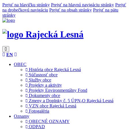
Prejsť na hlavičku stránky
Prejsť na hlavnú navigáciu stránky
Prejsť
na drobečkovú navigáciu
Prejsť na obsah stránky
Prejsť na pätu
stránky
Rajecká Lesná
EN
OBEC
História obce Rajecká Lesná
Súčasnosť obce
Služby obce
Projekty a aktivity
Projekty Environmentálny Fond
Dokumenty obce
Zmeny a Doplnky č. 5 ÚPN-O Rajecká Lesná
VZN obce Rajecká Lesná
Fotogaléria
Oznamy
OBECNÉ OZNAMY
ODPAD