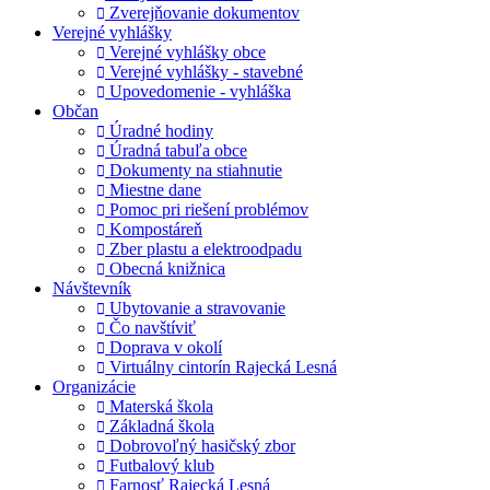
Zverejňovanie dokumentov
Verejné vyhlášky
Verejné vyhlášky obce
Verejné vyhlášky - stavebné
Upovedomenie - vyhláška
Občan
Úradné hodiny
Úradná tabuľa obce
Dokumenty na stiahnutie
Miestne dane
Pomoc pri riešení problémov
Kompostáreň
Zber plastu a elektroodpadu
Obecná knižnica
Návštevník
Ubytovanie a stravovanie
Čo navštíviť
Doprava v okolí
Virtuálny cintorín Rajecká Lesná
Organizácie
Materská škola
Základná škola
Dobrovoľný hasičský zbor
Futbalový klub
Farnosť Rajecká Lesná