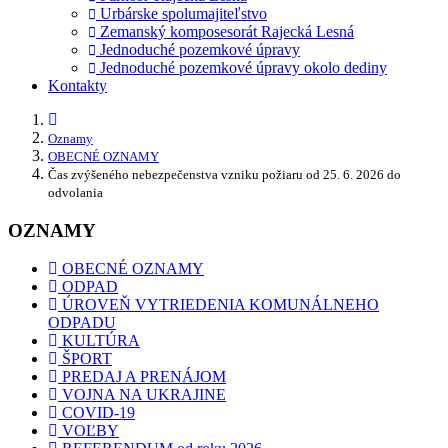
Urbárske spolumajiteľstvo
Zemanský komposesorát Rajecká Lesná
Jednoduché pozemkové úpravy
Jednoduché pozemkové úpravy okolo dediny
Kontakty
Oznamy
OBECNÉ OZNAMY
Čas zvýšeného nebezpečenstva vzniku požiaru od 25. 6. 2026 do
odvolania
OZNAMY
OBECNÉ OZNAMY
ODPAD
ÚROVEŇ VYTRIEDENIA KOMUNÁLNEHO
ODPADU
KULTÚRA
ŠPORT
PREDAJ A PRENÁJOM
VOJNA NA UKRAJINE
COVID-19
VOĽBY