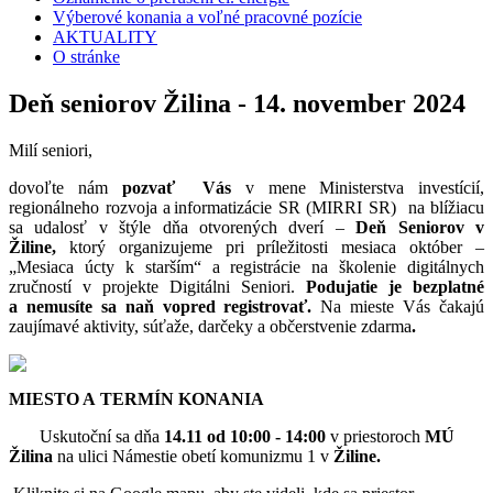
Výberové konania a voľné pracovné pozície
AKTUALITY
O stránke
Deň seniorov Žilina - 14. november 2024
Milí seniori,
dovoľte nám
pozvať
Vás
v mene Ministerstva investícií,
regionálneho rozvoja a
informatiz
á
cie SR (MIRRI SR)
na bl
íž
iacu
sa udalos
ť
v
š
t
ý
le d
ň
a otvoren
ý
ch dver
í
–
Deň Seniorov v
Žiline,
ktorý organizujeme pri príležitosti mesiaca október –
„Mesiaca úcty k starším“ a registrácie na školenie digitálnych
zručností v projekte Digitálni Seniori.
Podujatie je bezplatné
a nemusíte sa naň vopred registrovať.
Na mieste Vás čakajú
zaujímavé aktivity, súťaže, darčeky a občerstvenie zdarma
.
MIESTO A TERMÍN KONANIA
Uskutoční sa dňa
14.11 od 10:00 - 14:00
v priestoroch
MÚ
Žilina
na ulici Námestie obetí komunizmu 1 v
Žiline.