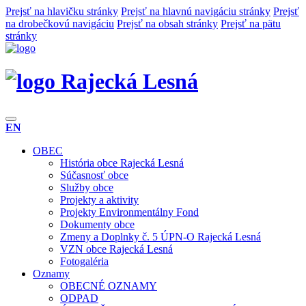
Prejsť na hlavičku stránky
Prejsť na hlavnú navigáciu stránky
Prejsť
na drobečkovú navigáciu
Prejsť na obsah stránky
Prejsť na pätu
stránky
Rajecká Lesná
EN
OBEC
História obce Rajecká Lesná
Súčasnosť obce
Služby obce
Projekty a aktivity
Projekty Environmentálny Fond
Dokumenty obce
Zmeny a Doplnky č. 5 ÚPN-O Rajecká Lesná
VZN obce Rajecká Lesná
Fotogaléria
Oznamy
OBECNÉ OZNAMY
ODPAD