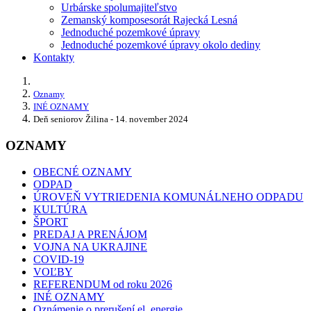
Urbárske spolumajiteľstvo
Zemanský komposesorát Rajecká Lesná
Jednoduché pozemkové úpravy
Jednoduché pozemkové úpravy okolo dediny
Kontakty
Oznamy
INÉ OZNAMY
Deň seniorov Žilina - 14. november 2024
OZNAMY
OBECNÉ OZNAMY
ODPAD
ÚROVEŇ VYTRIEDENIA KOMUNÁLNEHO ODPADU
KULTÚRA
ŠPORT
PREDAJ A PRENÁJOM
VOJNA NA UKRAJINE
COVID-19
VOĽBY
REFERENDUM od roku 2026
INÉ OZNAMY
Oznámenie o prerušení el. energie