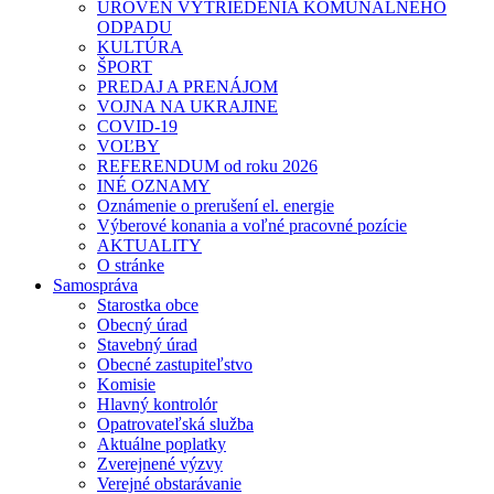
ÚROVEŇ VYTRIEDENIA KOMUNÁLNEHO
ODPADU
KULTÚRA
ŠPORT
PREDAJ A PRENÁJOM
VOJNA NA UKRAJINE
COVID-19
VOĽBY
REFERENDUM od roku 2026
INÉ OZNAMY
Oznámenie o prerušení el. energie
Výberové konania a voľné pracovné pozície
AKTUALITY
O stránke
Samospráva
Starostka obce
Obecný úrad
Stavebný úrad
Obecné zastupiteľstvo
Komisie
Hlavný kontrolór
Opatrovateľská služba
Aktuálne poplatky
Zverejnené výzvy
Verejné obstarávanie