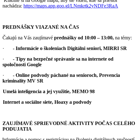
Kliknite si na Google mapu, aby ste videli, kde sa priestor
nachádza:
https://maps.app.goo.gl/LNmkrtk2yNDFe3RaA
PREDNÁŠKY VIAZANÉ NA ČAS
Čakajú na Vás zaujímavé
prednášky od 10:00 – 13:00,
na témy:
·
- Informácie o školeniach Digitálni seniori, MIRRI SR
·
- Tipy na bezpečné správanie sa na internete od
spoločnosti Google
·
- Online podvody páchané na senioroch, Prevencia
kriminality MV SR
Umelá inteligencia a jej využitie, MEMO 98
Internet a sociálne siete, Hoaxy a podvody
ZAUJÍMAVÉ SPRIEVODNÉ AKTIVITY POČAS CELÉHO
PODUJATIA
Informácie a pomoc s registráciou na školenia digitálnych zručností