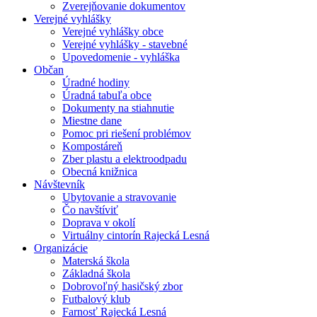
Zverejňovanie dokumentov
Verejné vyhlášky
Verejné vyhlášky obce
Verejné vyhlášky - stavebné
Upovedomenie - vyhláška
Občan
Úradné hodiny
Úradná tabuľa obce
Dokumenty na stiahnutie
Miestne dane
Pomoc pri riešení problémov
Kompostáreň
Zber plastu a elektroodpadu
Obecná knižnica
Návštevník
Ubytovanie a stravovanie
Čo navštíviť
Doprava v okolí
Virtuálny cintorín Rajecká Lesná
Organizácie
Materská škola
Základná škola
Dobrovoľný hasičský zbor
Futbalový klub
Farnosť Rajecká Lesná