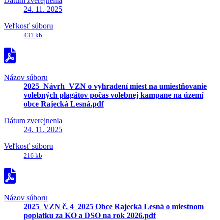
Dátum zverejnenia
24. 11. 2025
Veľkosť súboru
431 kb
Názov súboru
2025_Návrh_VZN o vyhradení miest na umiestňovanie
volebných plagátov počas volebnej kampane na území
obce Rajecká Lesná.pdf
Dátum zverejnenia
24. 11. 2025
Veľkosť súboru
216 kb
Názov súboru
2025_VZN č. 4_2025 Obce Rajecká Lesná o miestnom
poplatku za KO a DSO na rok 2026.pdf