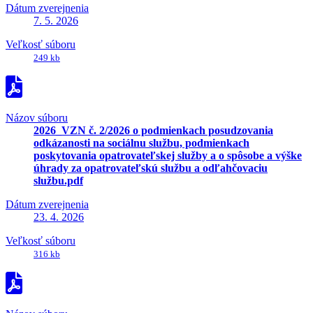
Dátum zverejnenia
7. 5. 2026
Veľkosť súboru
249 kb
Názov súboru
2026_VZN č. 2/2026 o podmienkach posudzovania
odkázanosti na sociálnu službu, podmienkach
poskytovania opatrovateľskej služby a o spôsobe a výške
úhrady za opatrovateľskú službu a odľahčovaciu
službu.pdf
Dátum zverejnenia
23. 4. 2026
Veľkosť súboru
316 kb