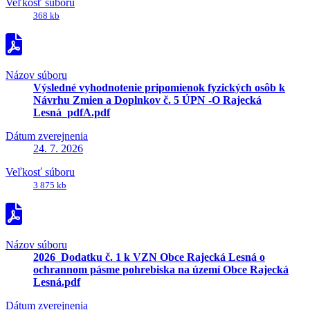
Veľkosť súboru
368 kb
Názov súboru
Výsledné vyhodnotenie pripomienok fyzických osôb k
Návrhu Zmien a Doplnkov č. 5 ÚPN -O Rajecká
Lesná_pdfA.pdf
Dátum zverejnenia
24. 7. 2026
Veľkosť súboru
3 875 kb
Názov súboru
2026_Dodatku č. 1 k VZN Obce Rajecká Lesná o
ochrannom pásme pohrebiska na území Obce Rajecká
Lesná.pdf
Dátum zverejnenia