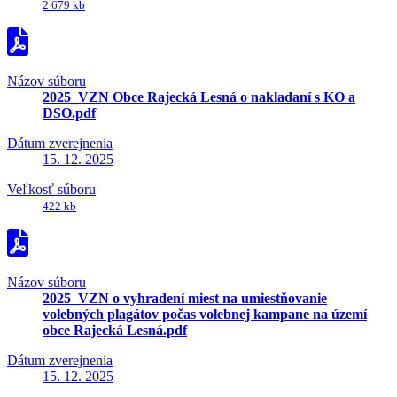
2 679 kb
Názov súboru
2025_VZN Obce Rajecká Lesná o nakladaní s KO a
DSO.pdf
Dátum zverejnenia
15. 12. 2025
Veľkosť súboru
422 kb
Názov súboru
2025_VZN o vyhradení miest na umiestňovanie
volebných plagátov počas volebnej kampane na území
obce Rajecká Lesná.pdf
Dátum zverejnenia
15. 12. 2025