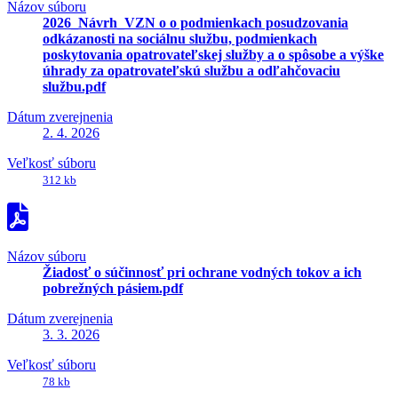
Názov súboru
2026_Návrh_VZN o o podmienkach posudzovania
odkázanosti na sociálnu službu, podmienkach
poskytovania opatrovateľskej služby a o spôsobe a výške
úhrady za opatrovateľskú službu a odľahčovaciu
službu.pdf
Dátum zverejnenia
2. 4. 2026
Veľkosť súboru
312 kb
Názov súboru
Žiadosť o súčinnosť pri ochrane vodných tokov a ich
pobrežných pásiem.pdf
Dátum zverejnenia
3. 3. 2026
Veľkosť súboru
78 kb