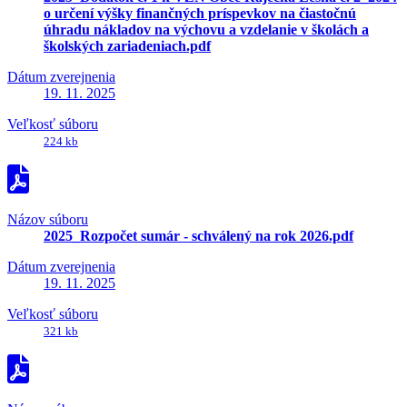
o určení výšky finančných príspevkov na čiastočnú
úhradu nákladov na výchovu a vzdelanie v školách a
školských zariadeniach.pdf
Dátum zverejnenia
19. 11. 2025
Veľkosť súboru
224 kb
Názov súboru
2025_Rozpočet sumár - schválený na rok 2026.pdf
Dátum zverejnenia
19. 11. 2025
Veľkosť súboru
321 kb