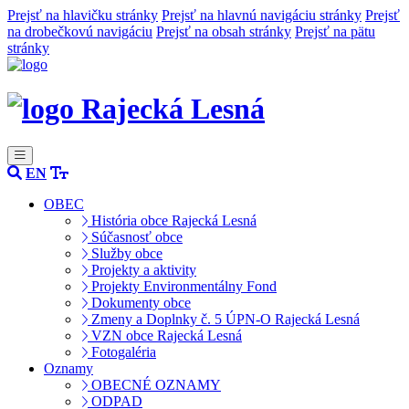
Prejsť na hlavičku stránky
Prejsť na hlavnú navigáciu stránky
Prejsť
na drobečkovú navigáciu
Prejsť na obsah stránky
Prejsť na pätu
stránky
Rajecká Lesná
EN
OBEC
História obce Rajecká Lesná
Súčasnosť obce
Služby obce
Projekty a aktivity
Projekty Environmentálny Fond
Dokumenty obce
Zmeny a Doplnky č. 5 ÚPN-O Rajecká Lesná
VZN obce Rajecká Lesná
Fotogaléria
Oznamy
OBECNÉ OZNAMY
ODPAD