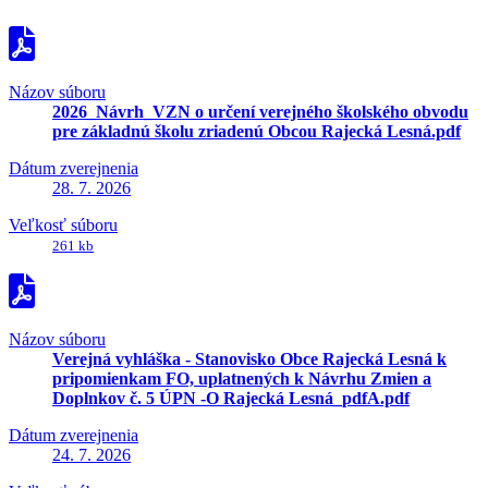
Názov súboru
2026_Návrh_VZN o určení verejného školského obvodu
pre základnú školu zriadenú Obcou Rajecká Lesná.pdf
Dátum zverejnenia
28. 7. 2026
Veľkosť súboru
261 kb
Názov súboru
Verejná vyhláška - Stanovisko Obce Rajecká Lesná k
pripomienkam FO, uplatnených k Návrhu Zmien a
Doplnkov č. 5 ÚPN -O Rajecká Lesná_pdfA.pdf
Dátum zverejnenia
24. 7. 2026