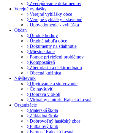
Zverejňovanie dokumentov
Verejné vyhlášky
Verejné vyhlášky obce
Verejné vyhlášky - stavebné
Upovedomenie - vyhláška
Občan
Úradné hodiny
Úradná tabuľa obce
Dokumenty na stiahnutie
Miestne dane
Pomoc pri riešení problémov
Kompostáreň
Zber plastu a elektroodpadu
Obecná knižnica
Návštevník
Ubytovanie a stravovanie
Čo navštíviť
Doprava v okolí
Virtuálny cintorín Rajecká Lesná
Organizácie
Materská škola
Základná škola
Dobrovoľný hasičský zbor
Futbalový klub
Farnosť Rajecká Lesná