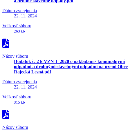
a drobné stavebné odpady.pdf
Dátum zverejnenia
22. 11. 2024
Veľkosť súboru
263 kb
Názov súboru
Dodatok č. 2 k VZN 1_2020 o nakladaní s komunálnymi
odpadmi a drobnými stavebnými odpadmi na území Obce
Rajecká Lesná.pdf
Dátum zverejnenia
22. 11. 2024
Veľkosť súboru
315 kb
Názov súboru