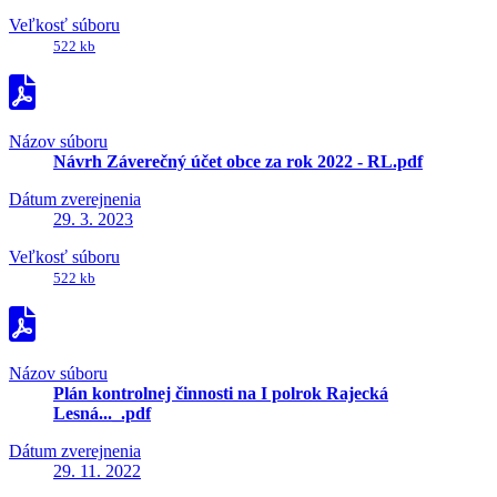
Veľkosť súboru
522 kb
Názov súboru
Návrh Záverečný účet obce za rok 2022 - RL.pdf
Dátum zverejnenia
29. 3. 2023
Veľkosť súboru
522 kb
Názov súboru
Plán kontrolnej činnosti na I polrok Rajecká
Lesná..._.pdf
Dátum zverejnenia
29. 11. 2022