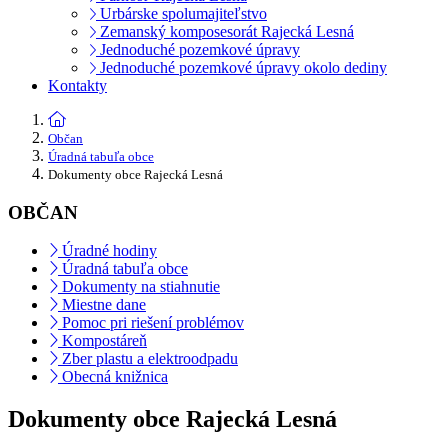
Urbárske spolumajiteľstvo
Zemanský komposesorát Rajecká Lesná
Jednoduché pozemkové úpravy
Jednoduché pozemkové úpravy okolo dediny
Kontakty
Občan
Úradná tabuľa obce
Dokumenty obce Rajecká Lesná
OBČAN
Úradné hodiny
Úradná tabuľa obce
Dokumenty na stiahnutie
Miestne dane
Pomoc pri riešení problémov
Kompostáreň
Zber plastu a elektroodpadu
Obecná knižnica
Dokumenty obce Rajecká Lesná