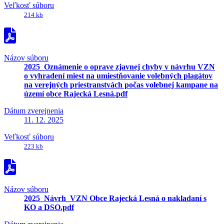
Veľkosť súboru
214 kb
Názov súboru
2025_Oznámenie o oprave zjavnej chyby v návrhu VZN
o vyhradení miest na umiestňovanie volebných plagátov
na verejných priestranstvách počas volebnej kampane na
území obce Rajecká Lesná.pdf
Dátum zverejnenia
11. 12. 2025
Veľkosť súboru
223 kb
Názov súboru
2025_Návrh_VZN Obce Rajecká Lesná o nakladaní s
KO a DSO.pdf