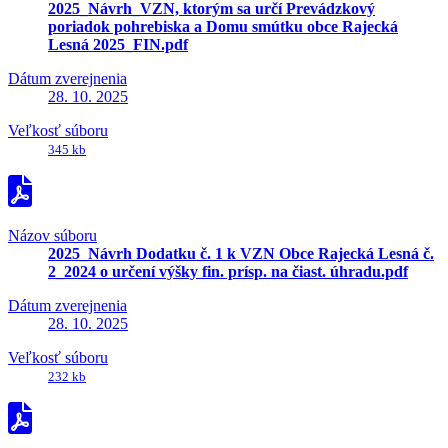
2025_Návrh_VZN, ktorým sa určí Prevádzkový
poriadok pohrebiska a Domu smútku obce Rajecká
Lesná 2025_FIN.pdf
Dátum zverejnenia
28. 10. 2025
Veľkosť súboru
345 kb
Názov súboru
2025_Návrh Dodatku č. 1 k VZN Obce Rajecká Lesná č.
2_2024 o určení výšky fin. prísp. na čiast. úhradu.pdf
Dátum zverejnenia
28. 10. 2025
Veľkosť súboru
232 kb