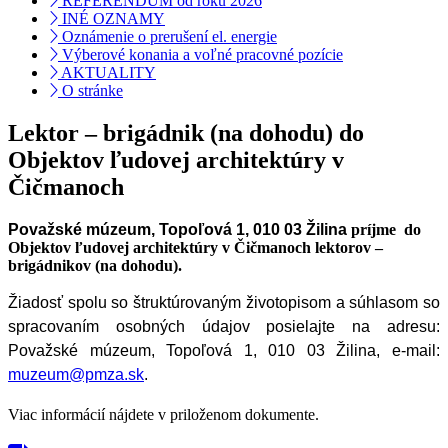
REFERENDUM od roku 2026
INÉ OZNAMY
Oznámenie o prerušení el. energie
Výberové konania a voľné pracovné pozície
AKTUALITY
O stránke
Lektor – brigádnik (na dohodu) do
Objektov ľudovej architektúry v
Čičmanoch
Považské múzeum, Topoľová 1, 010 03 Žilina
príjme
do
Objektov ľudovej architektúry v Čičmanoch
lektorov –
brigádnikov (na dohodu).
Žiadosť spolu so štruktúrovaným životopisom a súhlasom so
spracovaním osobných údajov posielajte na adresu:
Považské múzeum, Topoľová 1, 010 03 Žilina, e-mail:
muzeum@pmza.sk
.
Viac informácií nájdete v priloženom dokumente.