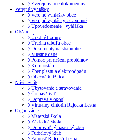
Zverejňovanie dokumentov
Verejné vyhlášky
Verejné vyhlášky obce
Verejné vyhlášky - stavebné
Upovedomenie - vyhláška
Občan
Úradné hodiny
Úradná tabuľa obce
Dokumenty na stiahnutie
Miestne dane
Pomoc pri riešení problémov
Kompostáreň
Zber plastu a elektroodpadu
Obecná knižnica
Návštevník
Ubytovanie a stravovanie
Čo navštíviť
Doprava v okolí
Virtuálny cintorín Rajecká Lesná
Organizácie
Materská škola
Základná škola
Dobrovoľný hasičský zbor
Futbalový klub
Farnosť Rajecká Lesná