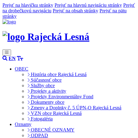
Prejsť na hlavičku stránky
Prejsť na hlavnú navigáciu stránky
Prejsť
na drobečkovú navigáciu
Prejsť na obsah stránky
Prejsť na pätu
stránky
Rajecká Lesná
EN
OBEC
História obce Rajecká Lesná
Súčasnosť obce
Služby obce
Projekty a aktivity
Projekty Environmentálny Fond
Dokumenty obce
Zmeny a Doplnky č. 5 ÚPN-O Rajecká Lesná
VZN obce Rajecká Lesná
Fotogaléria
Oznamy
OBECNÉ OZNAMY
ODPAD