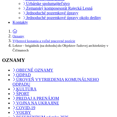
Urbárske spolumajiteľstvo
Zemanský komposesorát Rajecká Lesná
Jednoduché pozemkové úpravy
Jednoduché pozemkové úpravy okolo dediny
Kontakty
Oznamy
Výberové konania a voľné pracovné pozície
Lektor – brigádnik (na dohodu) do Objektov ľudovej architektúry v
Čičmanoch
OZNAMY
OBECNÉ OZNAMY
ODPAD
ÚROVEŇ VYTRIEDENIA KOMUNÁLNEHO
ODPADU
KULTÚRA
ŠPORT
PREDAJ A PRENÁJOM
VOJNA NA UKRAJINE
COVID-19
VOĽBY