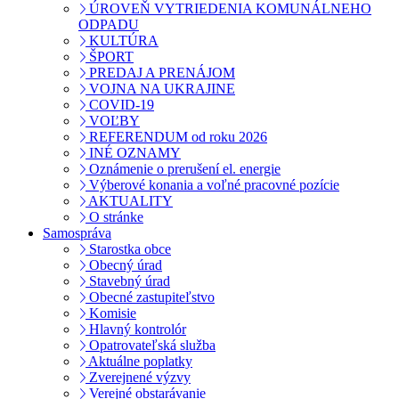
ÚROVEŇ VYTRIEDENIA KOMUNÁLNEHO
ODPADU
KULTÚRA
ŠPORT
PREDAJ A PRENÁJOM
VOJNA NA UKRAJINE
COVID-19
VOĽBY
REFERENDUM od roku 2026
INÉ OZNAMY
Oznámenie o prerušení el. energie
Výberové konania a voľné pracovné pozície
AKTUALITY
O stránke
Samospráva
Starostka obce
Obecný úrad
Stavebný úrad
Obecné zastupiteľstvo
Komisie
Hlavný kontrolór
Opatrovateľská služba
Aktuálne poplatky
Zverejnené výzvy
Verejné obstarávanie