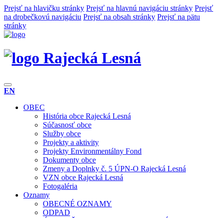
Prejsť na hlavičku stránky
Prejsť na hlavnú navigáciu stránky
Prejsť
na drobečkovú navigáciu
Prejsť na obsah stránky
Prejsť na pätu
stránky
Rajecká Lesná
EN
OBEC
História obce Rajecká Lesná
Súčasnosť obce
Služby obce
Projekty a aktivity
Projekty Environmentálny Fond
Dokumenty obce
Zmeny a Doplnky č. 5 ÚPN-O Rajecká Lesná
VZN obce Rajecká Lesná
Fotogaléria
Oznamy
OBECNÉ OZNAMY
ODPAD