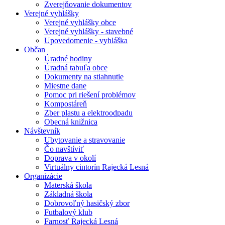
Zverejňovanie dokumentov
Verejné vyhlášky
Verejné vyhlášky obce
Verejné vyhlášky - stavebné
Upovedomenie - vyhláška
Občan
Úradné hodiny
Úradná tabuľa obce
Dokumenty na stiahnutie
Miestne dane
Pomoc pri riešení problémov
Kompostáreň
Zber plastu a elektroodpadu
Obecná knižnica
Návštevník
Ubytovanie a stravovanie
Čo navštíviť
Doprava v okolí
Virtuálny cintorín Rajecká Lesná
Organizácie
Materská škola
Základná škola
Dobrovoľný hasičský zbor
Futbalový klub
Farnosť Rajecká Lesná