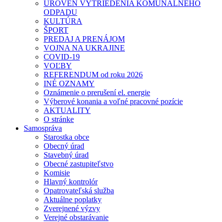
ÚROVEŇ VYTRIEDENIA KOMUNÁLNEHO
ODPADU
KULTÚRA
ŠPORT
PREDAJ A PRENÁJOM
VOJNA NA UKRAJINE
COVID-19
VOĽBY
REFERENDUM od roku 2026
INÉ OZNAMY
Oznámenie o prerušení el. energie
Výberové konania a voľné pracovné pozície
AKTUALITY
O stránke
Samospráva
Starostka obce
Obecný úrad
Stavebný úrad
Obecné zastupiteľstvo
Komisie
Hlavný kontrolór
Opatrovateľská služba
Aktuálne poplatky
Zverejnené výzvy
Verejné obstarávanie