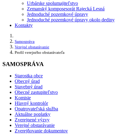
Urbárske spolumajiteľstvo
Zemanský komposesorát Rajecká Lesná
Jednoduché pozemkové úpravy
Jednoduché pozemkové úpravy okolo dediny
Kontakty
Samospráva
Verejné obstarávanie
Profil verejného obstarávateľa
SAMOSPRÁVA
Starostka obce
Obecný úrad
Stavebný úrad
Obecné zastupiteľstvo
Komisie
Hlavný kontrolór
Opatrovateľská služba
Aktuálne poplatky
Zverejnené výzvy
Verejné obstarávanie
Zverejňovanie dokumentov