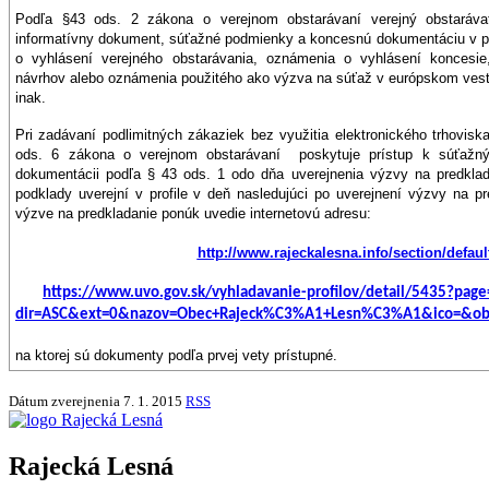
Podľa §43 ods. 2 zákona o verejnom obstarávaní verejný obstarávat
informatívny dokument, súťažné podmienky a koncesnú dokumentáciu v pr
o vyhlásení verejného obstarávania, oznámenia o vyhlásení koncesi
návrhov alebo oznámenia použitého ako výzva na súťaž v európskom vest
inak.
Pri zadávaní podlimitných zákaziek bez využitia elektronického trhovisk
ods. 6 zákona o verejnom obstarávaní poskytuje prístup k súťažný
dokumentácii podľa § 43 ods. 1 odo dňa uverejnenia výzvy na predkla
podklady uverejní v profile v deň nasledujúci po uverejnení výzvy na p
výzve na predkladanie ponúk uvedie internetovú adresu:
http://www.rajeckalesna.info/section/defaul
https://www.uvo.gov.sk/vyhladavanie-profilov/detail/5435?pag
dir=ASC&ext=0&nazov=Obec+Rajeck%C3%A1+Lesn%C3%A1&ico=&ob
na ktorej sú dokumenty podľa prvej vety prístupné.
Dátum zverejnenia
7. 1. 2015
RSS
Rajecká Lesná