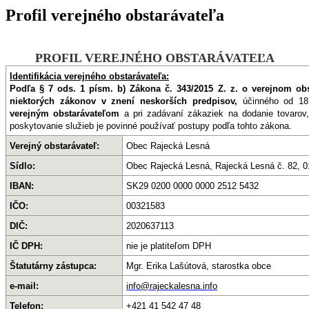
Profil verejného obstarávateľa
PROFIL VEREJNÉHO OBSTARÁVATEĽA
Identifikácia verejného obstarávateľa:
Podľa § 7 ods. 1 písm. b) Zákona č. 343/2015 Z. z. o verejnom ob
niektorých zákonov v znení neskorších predpisov,
účinného od 1
verejným obstarávateľom
a pri zadávaní zákaziek na dodanie tovarov
poskytovanie služieb je povinné používať postupy podľa tohto zákona.
Verejný obstarávateľ:
Obec Rajecká Lesná
Sídlo:
Obec Rajecká Lesná, Rajecká Lesná č. 82, 
IBAN:
SK29 0200 0000 0000 2512 5432
IČO:
00321583
DIČ:
2020637113
IČ DPH:
nie je platiteľom DPH
Štatutárny zástupca:
Mgr. Erika Lašútová, starostka obce
e-mail:
info@rajeckalesna.info
Telefon:
+421 41 542 47 48