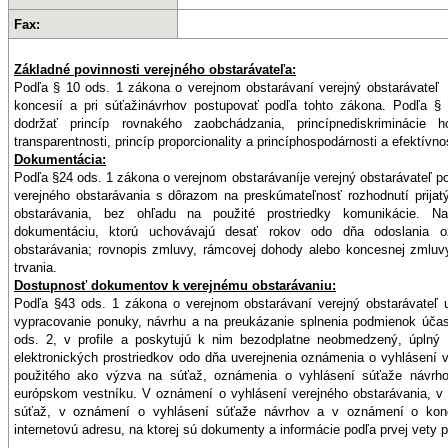
Fax:
Základné povinnosti verejného obstarávateľa:
Podľa § 10 ods. 1 zákona o verejnom obstarávaní verejný obstarávateľ 
koncesií a pri súťažinávrhov postupovať podľa tohto zákona. Podľa 
dodržať princíp rovnakého zaobchádzania, princípnediskriminácie h
transparentnosti, princíp proporcionality a princíphospodárnosti a efektívnos
Dokumentácia:
Podľa §24 ods. 1 zákona o verejnom obstarávaníje verejný obstarávateľ p
verejného obstarávania s dôrazom na preskúmateľnosť rozhodnutí prijat
obstarávania, bez ohľadu na použité prostriedky komunikácie. N
dokumentáciu, ktorú uchovávajú desať rokov odo dňa odoslania o
obstarávania; rovnopis zmluvy, rámcovej dohody alebo koncesnej zmluvy
trvania.
Dostupnosť dokumentov k verejnému obstarávaniu:
Podľa §43 ods. 1 zákona o verejnom obstarávaní verejný obstarávateľ 
vypracovanie ponuky, návrhu a na preukázanie splnenia podmienok úča
ods. 2, v profile a poskytujú k nim bezodplatne neobmedzený, úplný 
elektronických prostriedkov odo dňa uverejnenia oznámenia o vyhlásení 
použitého ako výzva na súťaž, oznámenia o vyhlásení súťaže návrh
európskom vestníku. V oznámení o vyhlásení verejného obstarávania, 
súťaž, v oznámení o vyhlásení súťaže návrhov a v oznámení o konce
internetovú adresu, na ktorej sú dokumenty a informácie podľa prvej vety p