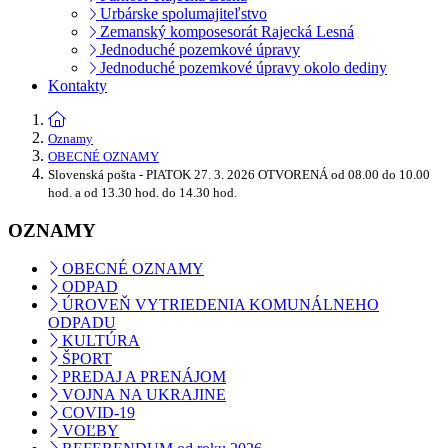
Urbárske spolumajiteľstvo
Zemanský komposesorát Rajecká Lesná
Jednoduché pozemkové úpravy
Jednoduché pozemkové úpravy okolo dediny
Kontakty
Oznamy
OBECNÉ OZNAMY
Slovenská pošta - PIATOK 27. 3. 2026 OTVORENÁ od 08.00 do 10.00
hod. a od 13.30 hod. do 14.30 hod.
OZNAMY
OBECNÉ OZNAMY
ODPAD
ÚROVEŇ VYTRIEDENIA KOMUNÁLNEHO
ODPADU
KULTÚRA
ŠPORT
PREDAJ A PRENÁJOM
VOJNA NA UKRAJINE
COVID-19
VOĽBY