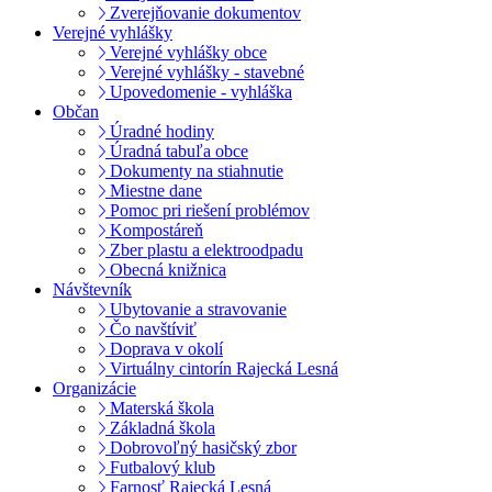
Zverejňovanie dokumentov
Verejné vyhlášky
Verejné vyhlášky obce
Verejné vyhlášky - stavebné
Upovedomenie - vyhláška
Občan
Úradné hodiny
Úradná tabuľa obce
Dokumenty na stiahnutie
Miestne dane
Pomoc pri riešení problémov
Kompostáreň
Zber plastu a elektroodpadu
Obecná knižnica
Návštevník
Ubytovanie a stravovanie
Čo navštíviť
Doprava v okolí
Virtuálny cintorín Rajecká Lesná
Organizácie
Materská škola
Základná škola
Dobrovoľný hasičský zbor
Futbalový klub
Farnosť Rajecká Lesná