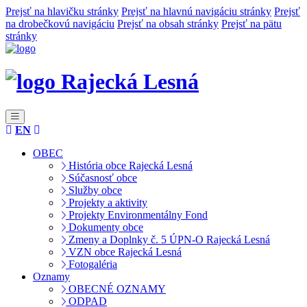
Prejsť na hlavičku stránky
Prejsť na hlavnú navigáciu stránky
Prejsť
na drobečkovú navigáciu
Prejsť na obsah stránky
Prejsť na pätu
stránky
Rajecká Lesná
EN
OBEC
História obce Rajecká Lesná
Súčasnosť obce
Služby obce
Projekty a aktivity
Projekty Environmentálny Fond
Dokumenty obce
Zmeny a Doplnky č. 5 ÚPN-O Rajecká Lesná
VZN obce Rajecká Lesná
Fotogaléria
Oznamy
OBECNÉ OZNAMY
ODPAD