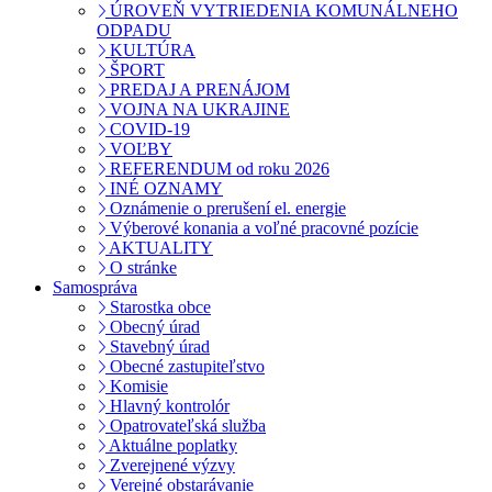
ÚROVEŇ VYTRIEDENIA KOMUNÁLNEHO
ODPADU
KULTÚRA
ŠPORT
PREDAJ A PRENÁJOM
VOJNA NA UKRAJINE
COVID-19
VOĽBY
REFERENDUM od roku 2026
INÉ OZNAMY
Oznámenie o prerušení el. energie
Výberové konania a voľné pracovné pozície
AKTUALITY
O stránke
Samospráva
Starostka obce
Obecný úrad
Stavebný úrad
Obecné zastupiteľstvo
Komisie
Hlavný kontrolór
Opatrovateľská služba
Aktuálne poplatky
Zverejnené výzvy
Verejné obstarávanie