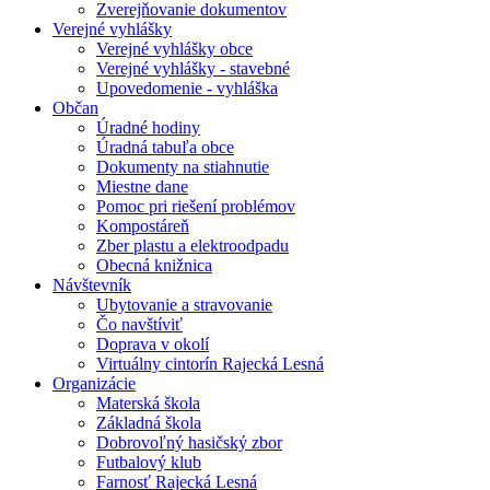
Zverejňovanie dokumentov
Verejné vyhlášky
Verejné vyhlášky obce
Verejné vyhlášky - stavebné
Upovedomenie - vyhláška
Občan
Úradné hodiny
Úradná tabuľa obce
Dokumenty na stiahnutie
Miestne dane
Pomoc pri riešení problémov
Kompostáreň
Zber plastu a elektroodpadu
Obecná knižnica
Návštevník
Ubytovanie a stravovanie
Čo navštíviť
Doprava v okolí
Virtuálny cintorín Rajecká Lesná
Organizácie
Materská škola
Základná škola
Dobrovoľný hasičský zbor
Futbalový klub
Farnosť Rajecká Lesná