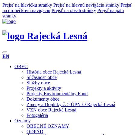
Prejsť na hlavičku stránky
Prejsť na hlavnú navigáciu stránky
Prejsť
na drobečkovú navigáciu
Prejsť na obsah stránky
Prejsť na pätu
stránky
Rajecká Lesná
EN
OBEC
História obce Rajecká Lesná
Súčasnosť obce
Služby obce
Projekty a aktivity
Projekty Environmentálny Fond
Dokumenty obce
Zmeny a Doplnky č. 5 ÚPN-O Rajecká Lesná
VZN obce Rajecká Lesná
Fotogaléria
Oznamy
OBECNÉ OZNAMY
ODPAD