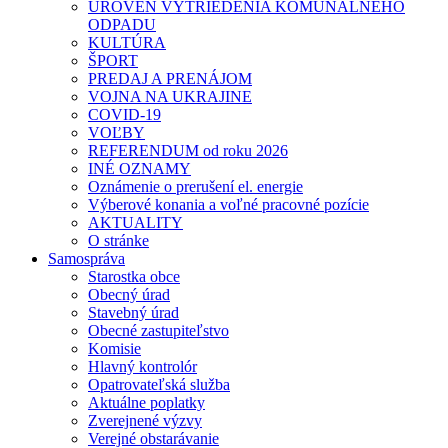
ÚROVEŇ VYTRIEDENIA KOMUNÁLNEHO
ODPADU
KULTÚRA
ŠPORT
PREDAJ A PRENÁJOM
VOJNA NA UKRAJINE
COVID-19
VOĽBY
REFERENDUM od roku 2026
INÉ OZNAMY
Oznámenie o prerušení el. energie
Výberové konania a voľné pracovné pozície
AKTUALITY
O stránke
Samospráva
Starostka obce
Obecný úrad
Stavebný úrad
Obecné zastupiteľstvo
Komisie
Hlavný kontrolór
Opatrovateľská služba
Aktuálne poplatky
Zverejnené výzvy
Verejné obstarávanie