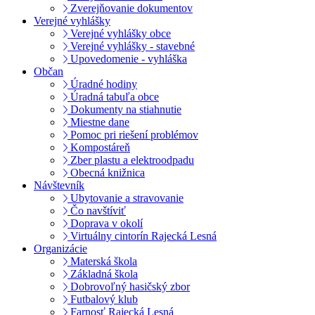
Zverejňovanie dokumentov
Verejné vyhlášky
Verejné vyhlášky obce
Verejné vyhlášky - stavebné
Upovedomenie - vyhláška
Občan
Úradné hodiny
Úradná tabuľa obce
Dokumenty na stiahnutie
Miestne dane
Pomoc pri riešení problémov
Kompostáreň
Zber plastu a elektroodpadu
Obecná knižnica
Návštevník
Ubytovanie a stravovanie
Čo navštíviť
Doprava v okolí
Virtuálny cintorín Rajecká Lesná
Organizácie
Materská škola
Základná škola
Dobrovoľný hasičský zbor
Futbalový klub
Farnosť Rajecká Lesná