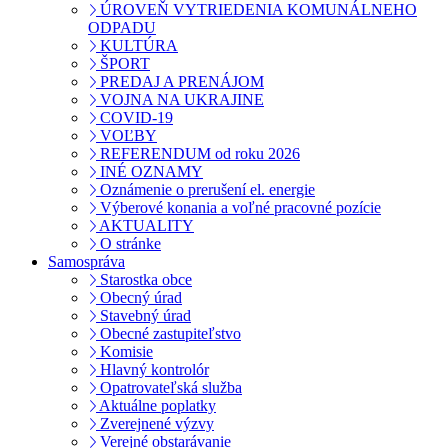
ÚROVEŇ VYTRIEDENIA KOMUNÁLNEHO
ODPADU
KULTÚRA
ŠPORT
PREDAJ A PRENÁJOM
VOJNA NA UKRAJINE
COVID-19
VOĽBY
REFERENDUM od roku 2026
INÉ OZNAMY
Oznámenie o prerušení el. energie
Výberové konania a voľné pracovné pozície
AKTUALITY
O stránke
Samospráva
Starostka obce
Obecný úrad
Stavebný úrad
Obecné zastupiteľstvo
Komisie
Hlavný kontrolór
Opatrovateľská služba
Aktuálne poplatky
Zverejnené výzvy
Verejné obstarávanie