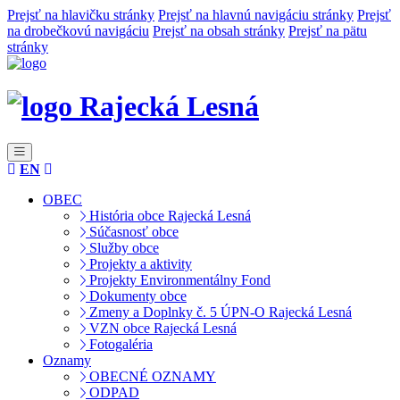
Prejsť na hlavičku stránky
Prejsť na hlavnú navigáciu stránky
Prejsť
na drobečkovú navigáciu
Prejsť na obsah stránky
Prejsť na pätu
stránky
Rajecká Lesná
EN
OBEC
História obce Rajecká Lesná
Súčasnosť obce
Služby obce
Projekty a aktivity
Projekty Environmentálny Fond
Dokumenty obce
Zmeny a Doplnky č. 5 ÚPN-O Rajecká Lesná
VZN obce Rajecká Lesná
Fotogaléria
Oznamy
OBECNÉ OZNAMY
ODPAD