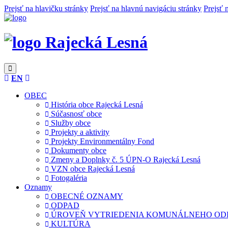
Prejsť na hlavičku stránky
Prejsť na hlavnú navigáciu stránky
Prejsť 
Rajecká Lesná
EN
OBEC
História obce Rajecká Lesná
Súčasnosť obce
Služby obce
Projekty a aktivity
Projekty Environmentálny Fond
Dokumenty obce
Zmeny a Doplnky č. 5 ÚPN-O Rajecká Lesná
VZN obce Rajecká Lesná
Fotogaléria
Oznamy
OBECNÉ OZNAMY
ODPAD
ÚROVEŇ VYTRIEDENIA KOMUNÁLNEHO OD
KULTÚRA