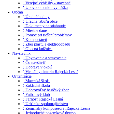
Verejné vyhlášky - stavebné
Upovedomenie - vyhláška
Občan
Úradné hodiny
Úradná tabuľa obce
Dokumenty na stiahnutie
Miestne dane
Pomoc pri riešení problémov
Kompostáreň
Zber plastu a elektroodpadu
Obecná knižnica
Návštevník
Ubytovanie a stravovanie
Čo navštíviť
Doprava v okolí
Virtuálny cintorín Rajecká Lesná
Organizácie
Materská škola
Základná škola
Dobrovoľný hasičský zbor
Futbalový klub
Farnosť Rajecká Lesná
Urbárske spolumajiteľstvo
Zemanský komposesorát Rajecká Lesná
Jednoduché pozemkové úpravy