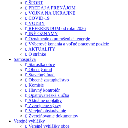
ŠPORT
PREDAJ A PRENÁJOM
VOJNA NA UKRAJINE
COVID-19
VOĽBY
REFERENDUM od roku 2026
INÉ OZNAMY
Oznámenie o prerušení el. energie
Výberové konania a voľné pracovné pozície
AKTUALITY
O stránke
Samospráva
Starostka obce
Obecný úrad
Stavebný úrad
Obecné zastupiteľstvo
Komisie
Hlavný kontrolór
Opatrovateľská služba
Aktuálne poplatky
Zverejnené výzvy
Verejné obstarávanie
Zverejňovanie dokumentov
Verejné vyhlášky
Verejné vyhlášky obce