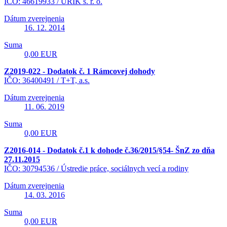
IČO: 46619933 /
URÍK s. r. o.
Dátum zverejnenia
16. 12. 2014
Suma
0,00 EUR
Z2019-022 - Dodatok č. 1 Rámcovej dohody
IČO: 36400491 /
T+T, a.s.
Dátum zverejnenia
11. 06. 2019
Suma
0,00 EUR
Z2016-014 - Dodatok č.1 k dohode č.36/2015/§54- ŠnZ zo dňa
27.11.2015
IČO: 30794536 /
Ústredie práce, sociálnych vecí a rodiny
Dátum zverejnenia
14. 03. 2016
Suma
0,00 EUR