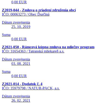
0,00 EUR
Z2019-044 - Zmluva o zriadení združenia obcí
IČO: 00063273 /
Obec Ďurčiná
Dátum zverejnenia
25. 10. 2019
Suma
0,00 EUR
Z2021-050 - Rámcová kúpna zmluva na mliečny program
IČO: 31654363 /
Tatranská mliekareň a.s.
Dátum zverejnenia
03. 08. 2021
Suma
0,00 EUR
Z2021-014 - Dodatok č. 4
IČO: 35979798 /
NATUR-PACK, a.s.
Dátum zverejnenia
26. 02. 2021