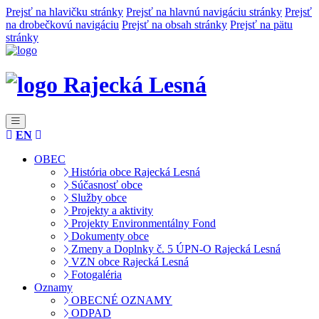
Prejsť na hlavičku stránky
Prejsť na hlavnú navigáciu stránky
Prejsť
na drobečkovú navigáciu
Prejsť na obsah stránky
Prejsť na pätu
stránky
Rajecká Lesná
EN
OBEC
História obce Rajecká Lesná
Súčasnosť obce
Služby obce
Projekty a aktivity
Projekty Environmentálny Fond
Dokumenty obce
Zmeny a Doplnky č. 5 ÚPN-O Rajecká Lesná
VZN obce Rajecká Lesná
Fotogaléria
Oznamy
OBECNÉ OZNAMY
ODPAD