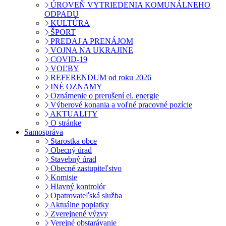
ÚROVEŇ VYTRIEDENIA KOMUNÁLNEHO
ODPADU
KULTÚRA
ŠPORT
PREDAJ A PRENÁJOM
VOJNA NA UKRAJINE
COVID-19
VOĽBY
REFERENDUM od roku 2026
INÉ OZNAMY
Oznámenie o prerušení el. energie
Výberové konania a voľné pracovné pozície
AKTUALITY
O stránke
Samospráva
Starostka obce
Obecný úrad
Stavebný úrad
Obecné zastupiteľstvo
Komisie
Hlavný kontrolór
Opatrovateľská služba
Aktuálne poplatky
Zverejnené výzvy
Verejné obstarávanie