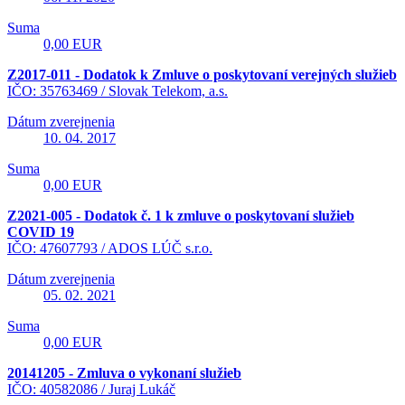
Suma
0,00 EUR
Z2017-011 - Dodatok k Zmluve o poskytovaní verejných služieb
IČO: 35763469 /
Slovak Telekom, a.s.
Dátum zverejnenia
10. 04. 2017
Suma
0,00 EUR
Z2021-005 - Dodatok č. 1 k zmluve o poskytovaní služieb
COVID 19
IČO: 47607793 /
ADOS LÚČ s.r.o.
Dátum zverejnenia
05. 02. 2021
Suma
0,00 EUR
20141205 - Zmluva o vykonaní služieb
IČO: 40582086 /
Juraj Lukáč