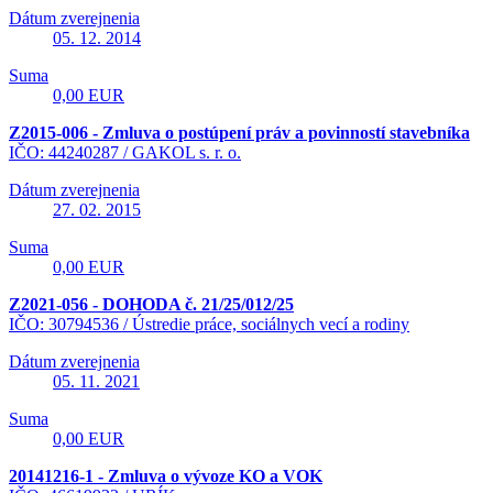
Dátum zverejnenia
05. 12. 2014
Suma
0,00 EUR
Z2015-006 - Zmluva o postúpení práv a povinností stavebníka
IČO: 44240287 /
GAKOL s. r. o.
Dátum zverejnenia
27. 02. 2015
Suma
0,00 EUR
Z2021-056 - DOHODA č. 21/25/012/25
IČO: 30794536 /
Ústredie práce, sociálnych vecí a rodiny
Dátum zverejnenia
05. 11. 2021
Suma
0,00 EUR
20141216-1 - Zmluva o vývoze KO a VOK