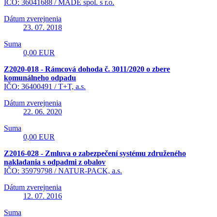
IČO: 36041688 /
MADE spol. s r.o.
Dátum zverejnenia
23. 07. 2018
Suma
0,00 EUR
Z2020-018 - Rámcová dohoda č. 3011/2020 o zbere
komunálneho odpadu
IČO: 36400491 /
T+T, a.s.
Dátum zverejnenia
22. 06. 2020
Suma
0,00 EUR
Z2016-028 - Zmluva o zabezpečení systému združeného
nakladania s odpadmi z obalov
IČO: 35979798 /
NATUR-PACK, a.s.
Dátum zverejnenia
12. 07. 2016
Suma