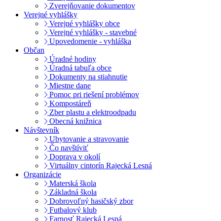
Zverejňovanie dokumentov
Verejné vyhlášky
Verejné vyhlášky obce
Verejné vyhlášky - stavebné
Upovedomenie - vyhláška
Občan
Úradné hodiny
Úradná tabuľa obce
Dokumenty na stiahnutie
Miestne dane
Pomoc pri riešení problémov
Kompostáreň
Zber plastu a elektroodpadu
Obecná knižnica
Návštevník
Ubytovanie a stravovanie
Čo navštíviť
Doprava v okolí
Virtuálny cintorín Rajecká Lesná
Organizácie
Materská škola
Základná škola
Dobrovoľný hasičský zbor
Futbalový klub
Farnosť Rajecká Lesná