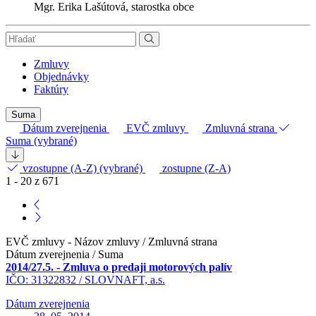
Mgr. Erika Lašútová, starostka obce
Zmluvy
Objednávky
Faktúry
Suma
Dátum zverejnenia
EVČ zmluvy
Zmluvná strana
Suma
(vybrané)
vzostupne (A-Z)
(vybrané)
zostupne (Z-A)
1 - 20 z 671
EVČ zmluvy - Názov zmluvy / Zmluvná strana
Dátum zverejnenia / Suma
2014/27.5. - Zmluva o predaji motorových palív
IČO: 31322832 /
SLOVNAFT, a.s.
Dátum zverejnenia