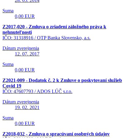
28. 05. 2014
Suma
0,00 EUR
Z2017-020 - Zmluva o zriadení záložného práva k
nehnuteľnosti
IČO: 31318916 /
OTP Banka Slovensko, a.s.
Dátum zverejnenia
12. 07. 2017
Suma
0,00 EUR
Z2021-009 - Dodatok č. 2 k Zmluve o poskytovaní služieb
Covid 19
IČO: 47607793 /
ADOS LÚČ s.r.o.
Dátum zverejnenia
19. 02. 2021
Suma
0,00 EUR
Z2018-032 - Zmluva o spracúvaní osobných údajov