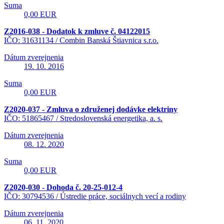
Suma
0,00 EUR
Z2016-038 - Dodatok k zmluve č. 04122015
IČO: 31631134 /
Combin Banská Štiavnica s.r.o.
Dátum zverejnenia
19. 10. 2016
Suma
0,00 EUR
Z2020-037 - Zmluva o združenej dodávke elektriny
IČO: 51865467 /
Stredoslovenská energetika, a. s.
Dátum zverejnenia
08. 12. 2020
Suma
0,00 EUR
Z2020-030 - Dohoda č. 20-25-012-4
IČO: 30794536 /
Ústredie práce, sociálnych vecí a rodiny
Dátum zverejnenia
06. 11. 2020